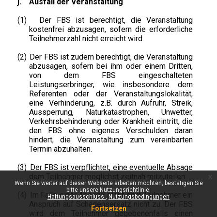
j.
Ausfall der Veranstaltung
(1)
Der FBS ist berechtigt, die Veranstaltung
kostenfrei abzusagen, sofern die erforderliche
Teilnehmerzahl nicht erreicht wird.
(2)
Der FBS ist zudem berechtigt, die Veranstaltung
abzusagen, sofern bei ihm oder einem Dritten,
von dem FBS eingeschalteten
Leistungserbringer, wie insbesondere dem
Referenten oder der Veranstaltungslokalität,
eine Verhinderung, z.B. durch Aufruhr, Streik,
Aussperrung, Naturkatastrophen, Unwetter,
Verkehrsbehinderung oder Krankheit eintritt, die
den FBS ohne eigenes Verschulden daran
hindert, die Veranstaltung zum vereinbarten
Termin abzuhalten.
(3)
Der FBS ist verpflichtet, eine eventuelle Absage
dem Teilnehmer möglichst zeitnah mitzuteilen.
x
Wenn Sie weiter auf dieser Webseite arbeiten möchten, bestätigen Sie
bitte unsere Nutzungsrichtlinie:
(4)
Im Falle einer Absage steht dem Teilnehmer ein
Haftungsausschluss
Nutzungsbedingungen
Anspruch auf Schadensersatz nicht zu. Der FBS
Fortsetzen
wird dem Teilnehmer gegebenenfalls einen