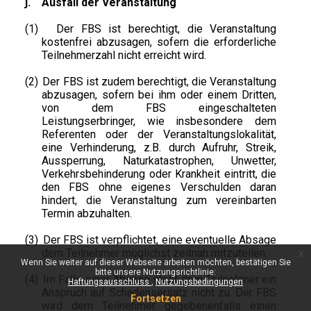
j.
Ausfall der Veranstaltung
(1)
Der FBS ist berechtigt, die Veranstaltung
kostenfrei abzusagen, sofern die erforderliche
Teilnehmerzahl nicht erreicht wird.
(2)
Der FBS ist zudem berechtigt, die Veranstaltung
abzusagen, sofern bei ihm oder einem Dritten,
von dem FBS eingeschalteten
Leistungserbringer, wie insbesondere dem
Referenten oder der Veranstaltungslokalität,
eine Verhinderung, z.B. durch Aufruhr, Streik,
Aussperrung, Naturkatastrophen, Unwetter,
Verkehrsbehinderung oder Krankheit eintritt, die
den FBS ohne eigenes Verschulden daran
hindert, die Veranstaltung zum vereinbarten
Termin abzuhalten.
(3)
Der FBS ist verpflichtet, eine eventuelle Absage
dem Teilnehmer möglichst zeitnah mitzuteilen.
x
Wenn Sie weiter auf dieser Webseite arbeiten möchten, bestätigen Sie
bitte unsere Nutzungsrichtlinie:
(4)
Im Falle einer Absage steht dem Teilnehmer ein
Haftungsausschluss
Nutzungsbedingungen
Anspruch auf Schadensersatz nicht zu. Der FBS
Fortsetzen
wird dem Teilnehmer gegebenenfalls einen