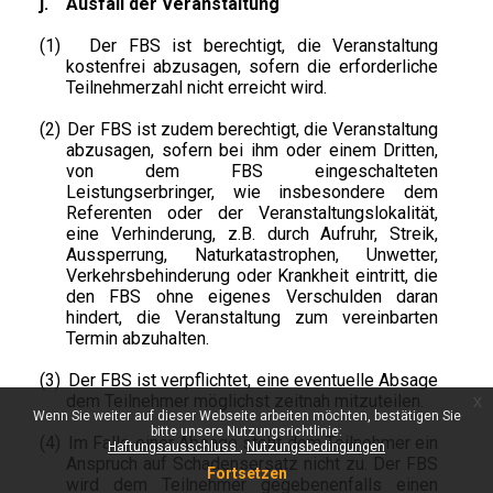
j.
Ausfall der Veranstaltung
(1)
Der FBS ist berechtigt, die Veranstaltung
kostenfrei abzusagen, sofern die erforderliche
Teilnehmerzahl nicht erreicht wird.
(2)
Der FBS ist zudem berechtigt, die Veranstaltung
abzusagen, sofern bei ihm oder einem Dritten,
von dem FBS eingeschalteten
Leistungserbringer, wie insbesondere dem
Referenten oder der Veranstaltungslokalität,
eine Verhinderung, z.B. durch Aufruhr, Streik,
Aussperrung, Naturkatastrophen, Unwetter,
Verkehrsbehinderung oder Krankheit eintritt, die
den FBS ohne eigenes Verschulden daran
hindert, die Veranstaltung zum vereinbarten
Termin abzuhalten.
(3)
Der FBS ist verpflichtet, eine eventuelle Absage
dem Teilnehmer möglichst zeitnah mitzuteilen.
x
Wenn Sie weiter auf dieser Webseite arbeiten möchten, bestätigen Sie
bitte unsere Nutzungsrichtlinie:
(4)
Im Falle einer Absage steht dem Teilnehmer ein
Haftungsausschluss
Nutzungsbedingungen
Anspruch auf Schadensersatz nicht zu. Der FBS
Fortsetzen
wird dem Teilnehmer gegebenenfalls einen