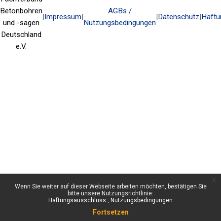
Betonbohren
AGBs /
|
Impressum
|
|
Datenschutz
|
Haftu
und -sägen
Nutzungsbedingungen
Deutschland
e.V.
x
Wenn Sie weiter auf dieser Webseite arbeiten möchten, bestätigen Sie
bitte unsere Nutzungsrichtlinie:
Haftungsausschluss
Nutzungsbedingungen
Fortsetzen