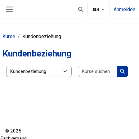
Zum Hauptinhalt
Anmelden
Sucheingabe umschalten
Website-Übersicht
Kurse
Kundenbeziehung
Kundenbeziehung
Kurse suc
Kursbereiche
Kurse s
© 2025
Fachverband